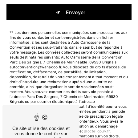
Envoyer
** Les données personnelles communiquées sont nécessaires aux
fins de vous contacter et sont enregistrées dans un fichier
informatisé. Elles sont destinées à Auto Carrosserie de la
Convention et ses sous-traitants dans le seul but de répondre à
votre message. Les données collectées seront communiquées aux
seuls destinataires suivants: Auto Carrosserie de la Convention
Parc Des Saignes, 7 Chemin de Moninsable, 69530 Brignais
autoconvention@wanadoo.fr. Vous disposez de droits d’accès, de
rectification, d’effacement, de portabilité, de limitation,
d’opposition, de retrait de votre consentement à tout moment et du
droit d’introduire une réclamation auprès d’une autorité de
contrôle, ainsi que d’organiser le sort de vos données post-
mortem. Vous pouvez exercer ces droits par voie postale à
l'adresse Parc Des Saignes, 7 Chemin de Moninsable, 69530
Brignais ou par courrier électronique à l'adresse
autoconvention@wanadoo.fr. Un justificatif d'identité pourra vous
être demandé. Nous conservons vos données pendant la période
de prise de contact puis pendant la durée de prescription légale
aux fins probatoires et de gestion des contentieux. Vous avez le
droit de vous inscrire sur la liste d'opposition au démarchage
Ce site utilise des cookies et
téléphonique, disponible à cette adresse:
Bloctel.gouv.fr
.
vous donne le contrôle sur
Consultez le site cnil.fr pour plus d’informations sur vos droits.