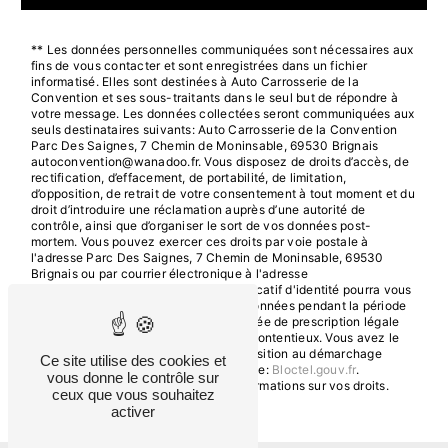
** Les données personnelles communiquées sont nécessaires aux
fins de vous contacter et sont enregistrées dans un fichier
informatisé. Elles sont destinées à Auto Carrosserie de la
Convention et ses sous-traitants dans le seul but de répondre à
votre message. Les données collectées seront communiquées aux
seuls destinataires suivants: Auto Carrosserie de la Convention
Parc Des Saignes, 7 Chemin de Moninsable, 69530 Brignais
autoconvention@wanadoo.fr. Vous disposez de droits d’accès, de
rectification, d’effacement, de portabilité, de limitation,
d’opposition, de retrait de votre consentement à tout moment et du
droit d’introduire une réclamation auprès d’une autorité de
contrôle, ainsi que d’organiser le sort de vos données post-
mortem. Vous pouvez exercer ces droits par voie postale à
l'adresse Parc Des Saignes, 7 Chemin de Moninsable, 69530
Brignais ou par courrier électronique à l'adresse
autoconvention@wanadoo.fr. Un justificatif d'identité pourra vous
être demandé. Nous conservons vos données pendant la période
de prise de contact puis pendant la durée de prescription légale
aux fins probatoires et de gestion des contentieux. Vous avez le
droit de vous inscrire sur la liste d'opposition au démarchage
Ce site utilise des cookies et
téléphonique, disponible à cette adresse:
Bloctel.gouv.fr
.
vous donne le contrôle sur
Consultez le site cnil.fr pour plus d’informations sur vos droits.
ceux que vous souhaitez
activer