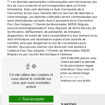
** Les données personnelles communiquées sont nécessaires aux
fins de vous contacter et sont enregistrées dans un fichier
informatisé. Elles sont destinées à Auto Carrosserie de la
Convention et ses sous-traitants dans le seul but de répondre à
votre message. Les données collectées seront communiquées aux
seuls destinataires suivants: Auto Carrosserie de la Convention
Parc Des Saignes, 7 Chemin de Moninsable, 69530 Brignais
autoconvention@wanadoo.fr. Vous disposez de droits d’accès, de
rectification, d’effacement, de portabilité, de limitation,
d’opposition, de retrait de votre consentement à tout moment et du
droit d’introduire une réclamation auprès d’une autorité de
contrôle, ainsi que d’organiser le sort de vos données post-
mortem. Vous pouvez exercer ces droits par voie postale à
l'adresse Parc Des Saignes, 7 Chemin de Moninsable, 69530
Brignais ou par courrier électronique à l'adresse
autoconvention@wanadoo.fr. Un justificatif d'identité pourra vous
être demandé. Nous conservons vos données pendant la période
de prise de contact puis pendant la durée de prescription légale
aux fins probatoires et de gestion des contentieux. Vous avez le
droit de vous inscrire sur la liste d'opposition au démarchage
Ce site utilise des cookies et
téléphonique, disponible à cette adresse:
Bloctel.gouv.fr
.
vous donne le contrôle sur
Consultez le site cnil.fr pour plus d’informations sur vos droits.
ceux que vous souhaitez
activer
Tout accepter
Recherches fréquentes