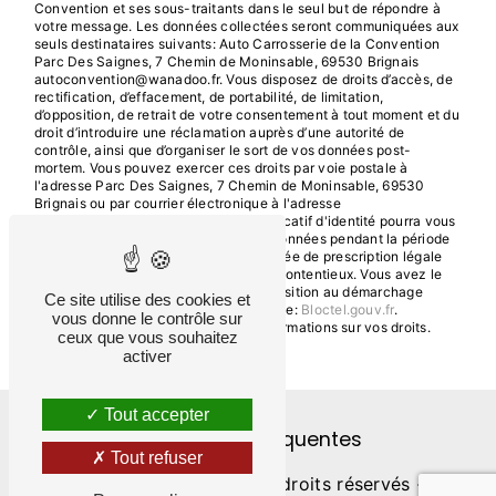
Convention et ses sous-traitants dans le seul but de répondre à
votre message. Les données collectées seront communiquées aux
seuls destinataires suivants: Auto Carrosserie de la Convention
Parc Des Saignes, 7 Chemin de Moninsable, 69530 Brignais
autoconvention@wanadoo.fr. Vous disposez de droits d’accès, de
rectification, d’effacement, de portabilité, de limitation,
d’opposition, de retrait de votre consentement à tout moment et du
droit d’introduire une réclamation auprès d’une autorité de
contrôle, ainsi que d’organiser le sort de vos données post-
mortem. Vous pouvez exercer ces droits par voie postale à
l'adresse Parc Des Saignes, 7 Chemin de Moninsable, 69530
Brignais ou par courrier électronique à l'adresse
autoconvention@wanadoo.fr. Un justificatif d'identité pourra vous
être demandé. Nous conservons vos données pendant la période
de prise de contact puis pendant la durée de prescription légale
aux fins probatoires et de gestion des contentieux. Vous avez le
droit de vous inscrire sur la liste d'opposition au démarchage
Ce site utilise des cookies et
téléphonique, disponible à cette adresse:
Bloctel.gouv.fr
.
vous donne le contrôle sur
Consultez le site cnil.fr pour plus d’informations sur vos droits.
ceux que vous souhaitez
activer
Tout accepter
Recherches fréquentes
Tout refuser
©
Vistalid
- 2026 - Tous droits réservés -