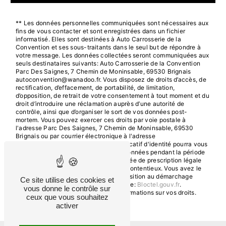
** Les données personnelles communiquées sont nécessaires aux
fins de vous contacter et sont enregistrées dans un fichier
informatisé. Elles sont destinées à Auto Carrosserie de la
Convention et ses sous-traitants dans le seul but de répondre à
votre message. Les données collectées seront communiquées aux
seuls destinataires suivants: Auto Carrosserie de la Convention
Parc Des Saignes, 7 Chemin de Moninsable, 69530 Brignais
autoconvention@wanadoo.fr. Vous disposez de droits d’accès, de
rectification, d’effacement, de portabilité, de limitation,
d’opposition, de retrait de votre consentement à tout moment et du
droit d’introduire une réclamation auprès d’une autorité de
contrôle, ainsi que d’organiser le sort de vos données post-
mortem. Vous pouvez exercer ces droits par voie postale à
l'adresse Parc Des Saignes, 7 Chemin de Moninsable, 69530
Brignais ou par courrier électronique à l'adresse
autoconvention@wanadoo.fr. Un justificatif d'identité pourra vous
être demandé. Nous conservons vos données pendant la période
de prise de contact puis pendant la durée de prescription légale
aux fins probatoires et de gestion des contentieux. Vous avez le
droit de vous inscrire sur la liste d'opposition au démarchage
Ce site utilise des cookies et
téléphonique, disponible à cette adresse:
Bloctel.gouv.fr
.
vous donne le contrôle sur
Consultez le site cnil.fr pour plus d’informations sur vos droits.
ceux que vous souhaitez
activer