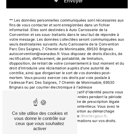
Envoyer
** Les données personnelles communiquées sont nécessaires aux
fins de vous contacter et sont enregistrées dans un fichier
informatisé. Elles sont destinées à Auto Carrosserie de la
Convention et ses sous-traitants dans le seul but de répondre à
votre message. Les données collectées seront communiquées aux
seuls destinataires suivants: Auto Carrosserie de la Convention
Parc Des Saignes, 7 Chemin de Moninsable, 69530 Brignais
autoconvention@wanadoo.fr. Vous disposez de droits d’accès, de
rectification, d’effacement, de portabilité, de limitation,
d’opposition, de retrait de votre consentement à tout moment et du
droit d’introduire une réclamation auprès d’une autorité de
contrôle, ainsi que d’organiser le sort de vos données post-
mortem. Vous pouvez exercer ces droits par voie postale à
l'adresse Parc Des Saignes, 7 Chemin de Moninsable, 69530
Brignais ou par courrier électronique à l'adresse
autoconvention@wanadoo.fr. Un justificatif d'identité pourra vous
être demandé. Nous conservons vos données pendant la période
de prise de contact puis pendant la durée de prescription légale
aux fins probatoires et de gestion des contentieux. Vous avez le
droit de vous inscrire sur la liste d'opposition au démarchage
Ce site utilise des cookies et
téléphonique, disponible à cette adresse:
Bloctel.gouv.fr
.
vous donne le contrôle sur
Consultez le site cnil.fr pour plus d’informations sur vos droits.
ceux que vous souhaitez
activer