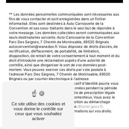
** Les données personnelles communiquées sont nécessaires aux
fins de vous contacter et sont enregistrées dans un fichier
informatisé. Elles sont destinées à Auto Carrosserie de la
Convention et ses sous-traitants dans le seul but de répondre à
votre message. Les données collectées seront communiquées aux
seuls destinataires suivants: Auto Carrosserie de la Convention
Parc Des Saignes, 7 Chemin de Moninsable, 69530 Brignais
autoconvention@wanadoo.fr. Vous disposez de droits d’accès, de
rectification, d’effacement, de portabilité, de limitation,
d’opposition, de retrait de votre consentement à tout moment et du
droit d’introduire une réclamation auprès d’une autorité de
contrôle, ainsi que d’organiser le sort de vos données post-
mortem. Vous pouvez exercer ces droits par voie postale à
l'adresse Parc Des Saignes, 7 Chemin de Moninsable, 69530
Brignais ou par courrier électronique à l'adresse
autoconvention@wanadoo.fr. Un justificatif d'identité pourra vous
être demandé. Nous conservons vos données pendant la période
de prise de contact puis pendant la durée de prescription légale
aux fins probatoires et de gestion des contentieux. Vous avez le
droit de vous inscrire sur la liste d'opposition au démarchage
Ce site utilise des cookies et
téléphonique, disponible à cette adresse:
Bloctel.gouv.fr
.
vous donne le contrôle sur
Consultez le site cnil.fr pour plus d’informations sur vos droits.
ceux que vous souhaitez
activer