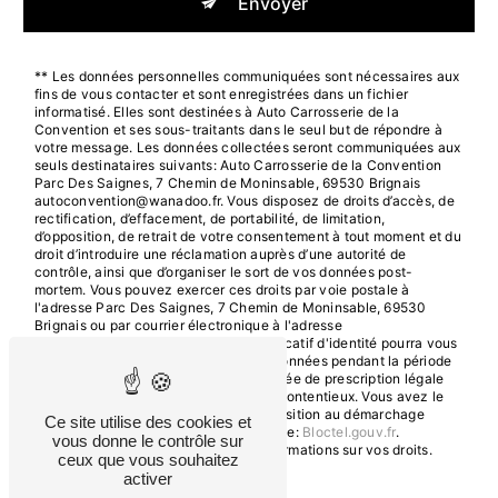
Envoyer
** Les données personnelles communiquées sont nécessaires aux
fins de vous contacter et sont enregistrées dans un fichier
informatisé. Elles sont destinées à Auto Carrosserie de la
Convention et ses sous-traitants dans le seul but de répondre à
votre message. Les données collectées seront communiquées aux
seuls destinataires suivants: Auto Carrosserie de la Convention
Parc Des Saignes, 7 Chemin de Moninsable, 69530 Brignais
autoconvention@wanadoo.fr. Vous disposez de droits d’accès, de
rectification, d’effacement, de portabilité, de limitation,
d’opposition, de retrait de votre consentement à tout moment et du
droit d’introduire une réclamation auprès d’une autorité de
contrôle, ainsi que d’organiser le sort de vos données post-
mortem. Vous pouvez exercer ces droits par voie postale à
l'adresse Parc Des Saignes, 7 Chemin de Moninsable, 69530
Brignais ou par courrier électronique à l'adresse
autoconvention@wanadoo.fr. Un justificatif d'identité pourra vous
être demandé. Nous conservons vos données pendant la période
de prise de contact puis pendant la durée de prescription légale
aux fins probatoires et de gestion des contentieux. Vous avez le
droit de vous inscrire sur la liste d'opposition au démarchage
Ce site utilise des cookies et
téléphonique, disponible à cette adresse:
Bloctel.gouv.fr
.
vous donne le contrôle sur
Consultez le site cnil.fr pour plus d’informations sur vos droits.
ceux que vous souhaitez
activer